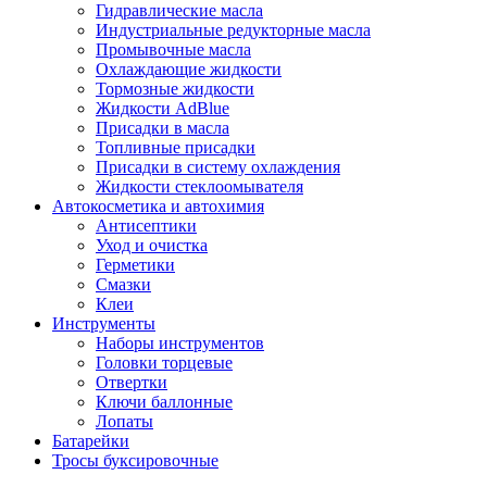
Гидравлические масла
Индустриальные редукторные масла
Промывочные масла
Охлаждающие жидкости
Тормозные жидкости
Жидкости AdBlue
Присадки в масла
Топливные присадки
Присадки в систему охлаждения
Жидкости стеклоомывателя
Автокосметика и автохимия
Антисептики
Уход и очистка
Герметики
Смазки
Клеи
Инструменты
Наборы инструментов
Головки торцевые
Отвертки
Ключи баллонные
Лопаты
Батарейки
Тросы буксировочные