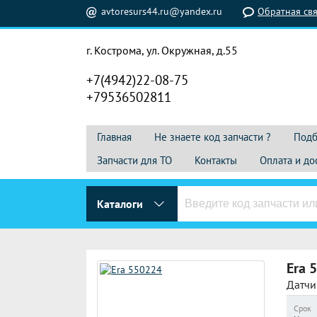
avtoresurs44.ru@yandex.ru
Обратная свя
г. Кострома, ул. Окружная, д.55
+7(4942)22-08-75
+79536502811
Главная
Не знаете код запчасти ?
Подб
Запчасти для ТО
Контакты
Оплата и до
Каталоги
Era
5
Датчи
Срок