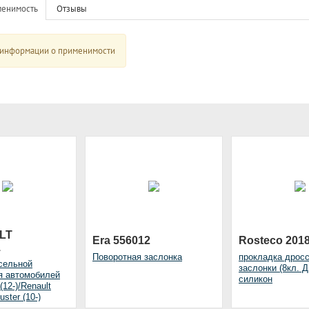
енимость
Отзывы
 информации о применимости
LT
Era 556012
Rosteco 201
1
Поворотная заслонка
прокладка дрос
сельной
заслонки (8кл. Дв
я автомобилей
силикон
(12-)/Renault
uster (10-)