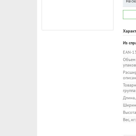
На ск
Харак
Из спр
EAN-13
Объем
упаковк
Расши
описан
Товарн
группа
Длина,
Ширина
Высота
Вес, кг: