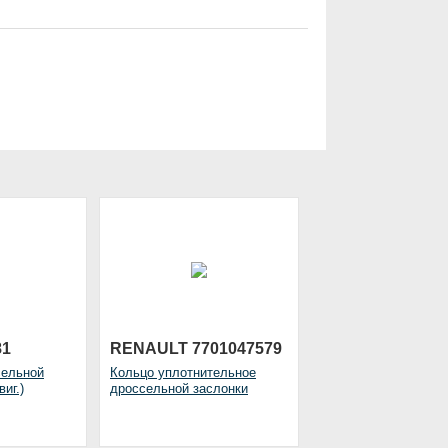
81
RENAULT 7701047579
сельной
Кольцо уплотнительное
иг.)
дроссельной заслонки