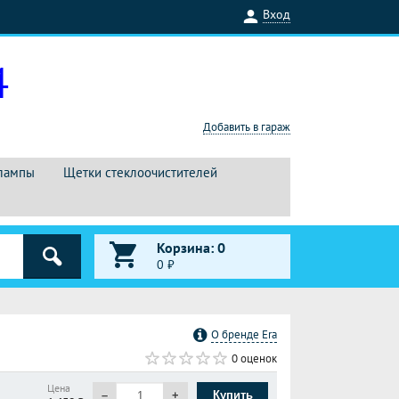
Вход
4
Добавить в гараж
лампы
Щетки стеклоочистителей
Корзина:
0
0
₽
О бренде Era
0 оценок
Цена
–
+
Купить