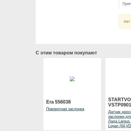
Прим
Нет
С этим товаром покупают
STARTVO
Era 556038
VSTP090
Поворотная заслонка
Датчик дрос
заслонки дл
Лада Largus 
Logan (04-)/D