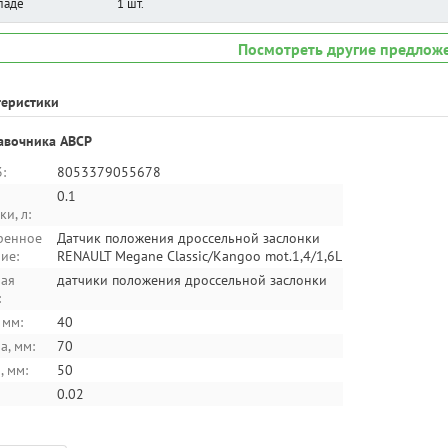
ладе
1 шт.
Посмотреть другие предлож
теристики
авочника ABCP
:
8053379055678
0.1
и, л:
ренное
Датчик положения дроссельной заслонки
ие:
RENAULT Megane Classic/Kangoo mot.1,4/1,6L
ая
датчики положения дроссельной заслонки
:
 мм:
40
, мм:
70
, мм:
50
0.02