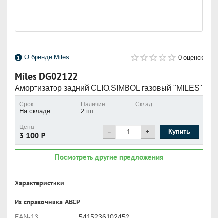
О бренде Miles
0 оценок
Miles
DG02122
Амортизатор задний CLIO,SIMBOL газовый "MILES"
Срок
Наличие
Склад
На складе
2 шт.
Цена
–
+
Купить
3 100 ₽
Посмотреть другие предложения
Характеристики
Из справочника ABCP
EAN-13:
5415236102452