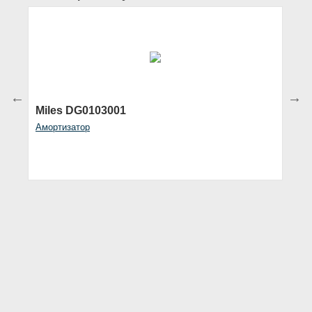
Miles DG0103001
A
Амортизатор
Пы